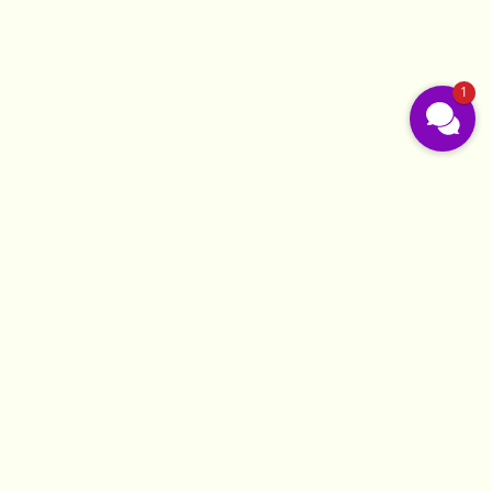
1
Are you wondering what there is to do during your visit
to LindenGut? The attractions around our district of